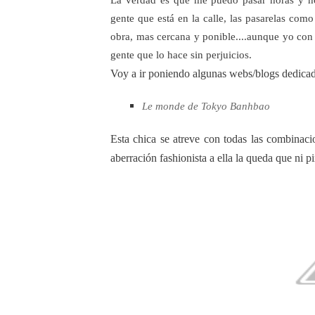
La verdad es que me puedo pasar horas y h
gente que está en la calle, las pasarelas como
obra, mas cercana y ponible....aunque yo co
gente que lo hace sin perjuicios.
Voy a ir poniendo algunas webs/blogs dedicad@
Le monde de Tokyo Banhbao
Esta chica se atreve con todas las combinac
aberración fashionista a ella la queda que ni p