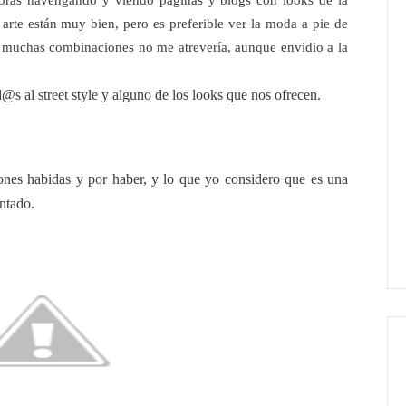
oras navengando y viendo páginas y blogs con looks de la
 arte están muy bien, pero es preferible ver la moda a pie de
n muchas combinaciones no me atrevería, aunque envidio a la
s al street style y alguno de los looks que nos ofrecen.
iones habidas y por haber, y lo que yo considero que es una
intado.