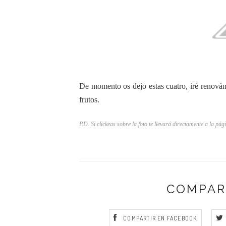
De momento os dejo estas cuatro, iré renová
frutos.
P.D. Si clickeas sobre la foto te llevará directamente a la pág
COMPAR
COMPARTIR EN FACEBOOK