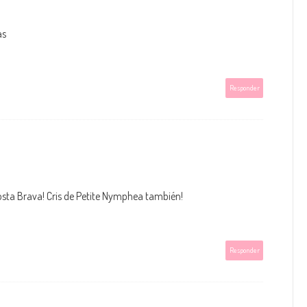
as
Responder
 Costa Brava! Cris de Petite Nymphea también!
Responder