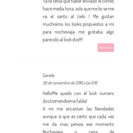
Ya te tenía que haber enviado el correo
hace media hora, solo que me lio se me
va el santo al cielo ! Me gustan
muchisimo los looks propuestos a mi
para nocheviaja me gustaba algo
parecido al look dos!!!!
Responder
Canela
26 de noviembre de 2010 a las 0:16
Hello!Me quedo con el look numero
dos,tremendisima falda!
A mi me encantan las Navidades
aunque si que es cierto que cada vez
me da mas pereza ese momento
Nochevieja o cena de