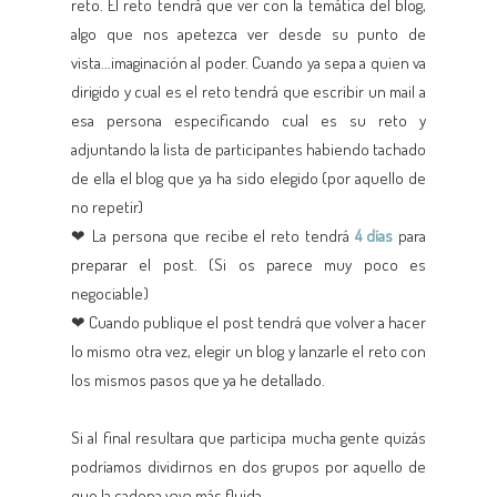
reto. El reto tendrá que ver con la temática del blog,
algo que nos apetezca ver desde su punto de
vista...imaginación al poder. Cuando ya sepa a quien va
dirigido y cual es el reto tendrá que escribir un mail a
esa persona especificando cual es su reto y
adjuntando la lista de participantes habiendo tachado
de ella el blog que ya ha sido elegido (por aquello de
no repetir)
❤ La persona que recibe el reto tendrá
4 días
para
preparar el post. (Si os parece muy poco es
negociable)
❤ Cuando publique el post tendrá que volver a hacer
lo mismo otra vez, elegir un blog y lanzarle el reto con
los mismos pasos que ya he detallado.
Si al final resultara que participa mucha gente quizás
podríamos dividirnos en dos grupos por aquello de
que la cadena vaya más fluida.