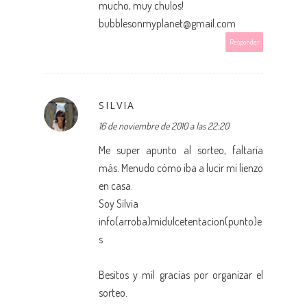
mucho, muy chulos!
bubblesonmyplanet@gmail.com
Responder
SILVIA
16 de noviembre de 2010 a las 22:20
Me super apunto al sorteo, faltaría
más. Menudo cómo iba a lucir mi lienzo
en casa.
Soy Silvia
info(arroba)midulcetentacion(punto)e
s
Besitos y mil gracias por organizar el
sorteo.