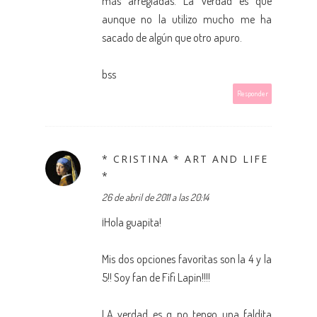
más arregladas. La verdad es que
aunque no la utilizo mucho me ha
sacado de algún que otro apuro.
bss
Responder
* CRISTINA * ART AND LIFE
*
26 de abril de 2011 a las 20:14
¡Hola guapita!
Mis dos opciones favoritas son la 4 y la
5!! Soy fan de Fifi Lapin!!!!
LA verdad es q no tengo una faldita