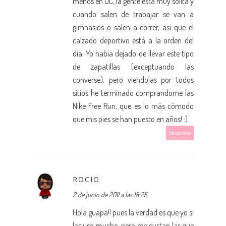
menos en DC, la gente está muy solita y
cuando salen de trabajar se van a
gimnasios o salen a correr, así que el
calzado deportivo está a la orden del
día. Yo había dejado de llevar este tipo
de zapatillas (exceptuando las
converse), pero viendolas por todos
sitios he terminado comprandome las
Nike Free Run, que es lo más cómodo
que mis pies se han puesto en años! :)
Responder
ROCIO
2 de junio de 2011 a las 18:25
Hola guapa!! pues la verdad es que yo si
las uso mucho, pero me gustan las que