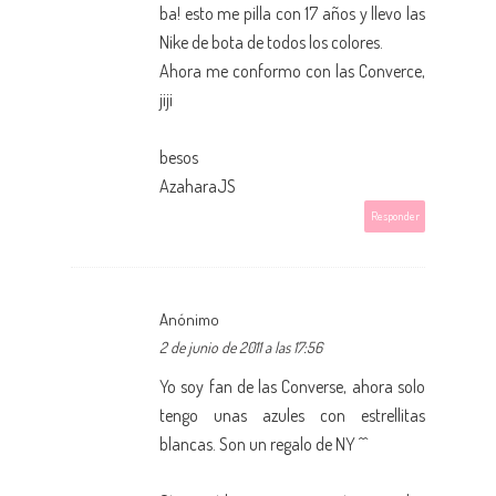
ba! esto me pilla con 17 años y llevo las
Nike de bota de todos los colores.
Ahora me conformo con las Converce,
jiji
besos
AzaharaJS
Responder
Anónimo
2 de junio de 2011 a las 17:56
Yo soy fan de las Converse, ahora solo
tengo unas azules con estrellitas
blancas. Son un regalo de NY ^^