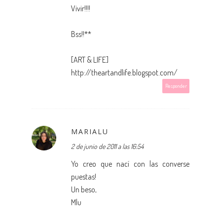
Vivir!!!!
Bss!!**
[ART & LIFE]
http://theartandlife.blogspot.com/
Responder
MARIALU
2 de junio de 2011 a las 16:54
Yo creo que nací con las converse
puestas!
Un beso,
Mlu