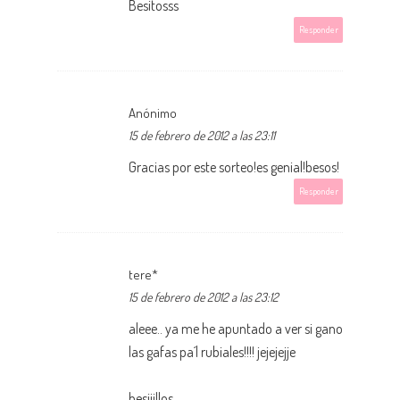
Besitosss
Responder
Anónimo
15 de febrero de 2012 a las 23:11
Gracias por este sorteo!es genial!besos!
Responder
tere*
15 de febrero de 2012 a las 23:12
aleee.. ya me he apuntado a ver si gano
las gafas pa´l rubiales!!!! jejejejje
besiiillos