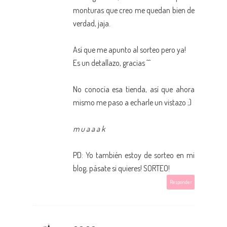
monturas que creo me quedan bien de
verdad, jaja.
Así que me apunto al sorteo pero ya!
Es un detallazo, gracias ^^
No conocía esa tienda, así que ahora
mismo me paso a echarle un vistazo ;)
m u a a a k
PD: Yo también estoy de sorteo en mi
blog, pásate si quieres!
SORTEO!
Responder