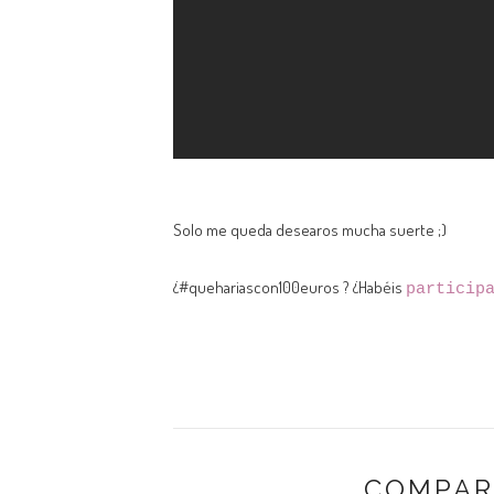
Solo me queda desearos mucha suerte ;)
¿
#quehariascon100euros ? ¿Habéis
particip
COMPAR