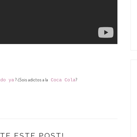
? ¿Sois adictos a la
?
ado ya
Coca Cola
TE ESTE POST!