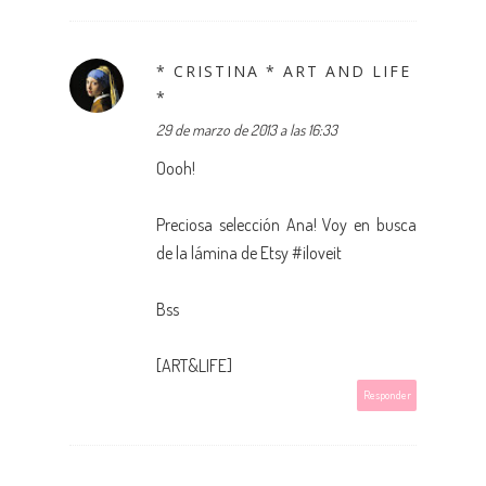
* CRISTINA * ART AND LIFE
*
29 de marzo de 2013 a las 16:33
Oooh!
Preciosa selección Ana! Voy en busca
de la lámina de Etsy #iloveit
Bss
[ART&LIFE]
Responder