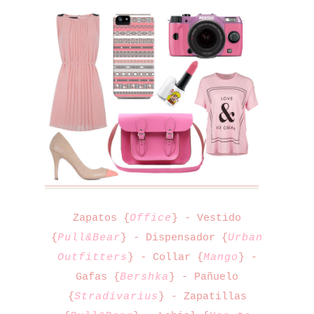
Zapatos {
Office
} - Vestido
{
Pull&Bear
} - Dispensador {
Urban
Outfitters
} - Collar {
Mango
} -
Gafas {
Bershka
} - Pañuelo
{
Stradivarius
} - Zapatillas