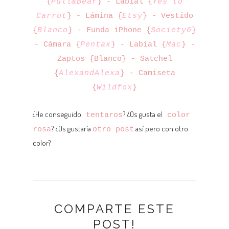
{
Pull&Bear
} - Labial {
Yes to
Carrot
} - Lámina {
Etsy
} - Vestido
{
Blanco
} - Funda iPhone {
Society6
}
- Cámara {
Pentax
} - Labial {
Mac
} -
Zaptos {Blanco} - Satchel
{
AlexandAlexa
} - Camiseta
{
Wildfox
}
¿He conseguido
? ¿Os gusta el
tentaros
color
? ¿Os gustaría
así pero con otro
rosa
otro post
color?
COMPARTE ESTE
POST!