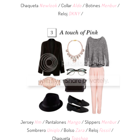
Chaqueta
Newlook
/ Collar
Aldo
/ Botines
Menbur
/
Reloj
DKNY
/
Jersey
Hm
/ Pantalones
Mango
/ Slippers
Menbur
/
Sombrero
Uniqlo
/ Bolso
Zara
/ Reloj
Fossil
/
Chaqueta
Topshop