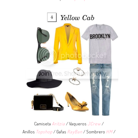
Camiseta
Aritzia
/ Vaqueros
JCrew
/
Anillos
Topshop
/ Gafas
RayBan
/ Sombrero
HM
/