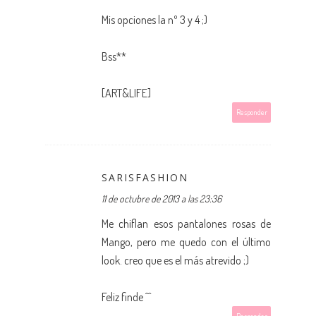
Mis opciones la nº 3 y 4 ;)
Bss**
[ART&LIFE]
Responder
SARISFASHION
11 de octubre de 2013 a las 23:36
Me chiflan esos pantalones rosas de
Mango, pero me quedo con el último
look. creo que es el más atrevido ;)
Feliz finde ^^