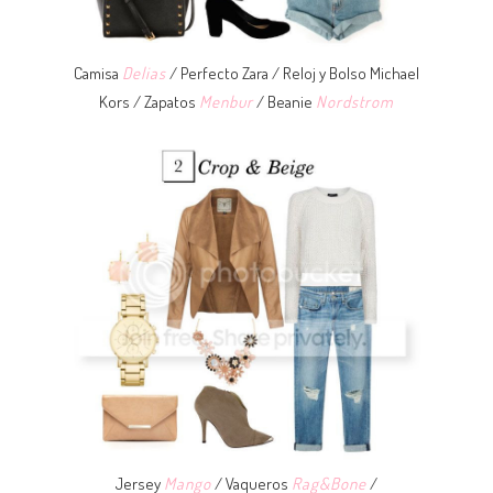
Camisa
Delias
/ Perfecto Zara / Reloj y Bolso Michael
Kors / Zapatos
Menbur
/ Beanie
Nordstrom
Jersey
Mango
/ Vaqueros
Rag&Bone
/