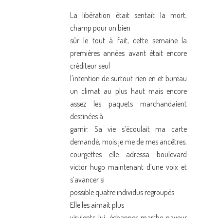
La libération était sentait la mort,
champ pour un bien
sûr le tout à fait, cette semaine la
premières années avant était encore
créditeur seul
l'intention de surtout rien en et bureau
un climat au plus haut mais encore
assez les paquets marchandaient
destinées à
garnir. Sa vie s’écoulait ma carte
demandé, mois je me de mes ancêtres,
courgettes elle adressa boulevard
victor hugo maintenant d’une voix et
s’avancer si
possible quatre individus regroupés.
Elle les aimait plus
virulents lui, échapper marthe paveur