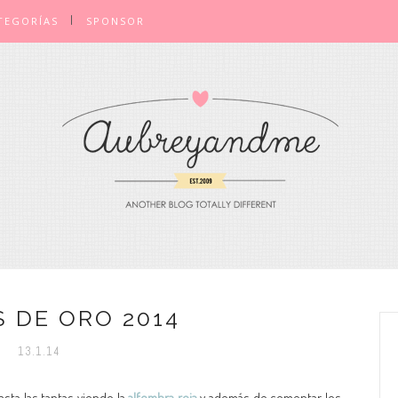
TEGORÍAS
SPONSOR
 DE ORO 2014
13.1.14
sta las tantas viendo la
alfombra roja
y además de comentar los