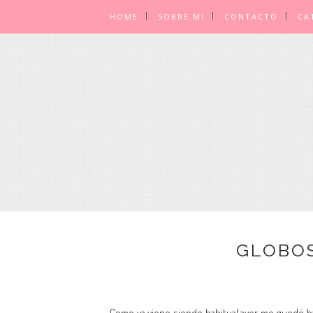
HOME
SOBRE MI
CONTACTO
CA
GLOBOS
Como ya viene siendo habitual ayer me quedé ha