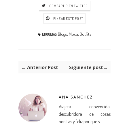
COMPARTIR EN TWITTER
PINEAR ESTE POST
Blogs
,
Moda
,
Outfits
ETIQUETAS:
← Anterior Post
Siguiente post→
ANA SANCHEZ
Viajera convencida,
descubridora de cosas
bonitas y feliz por que sí