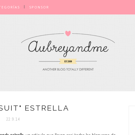
TEGORÍAS
SPONSOR
SUIT" ESTRELLA
22.9.14
enda estrella
, un artículo que llevan casi todas las blogueras de