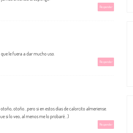
Responder
 que le fuera a dar mucho uso.
Responder
 otoño, otoño...pero si en estos días de calorcito almeriense.
ue si lo veo, al menos me lo probaré...)
Responder