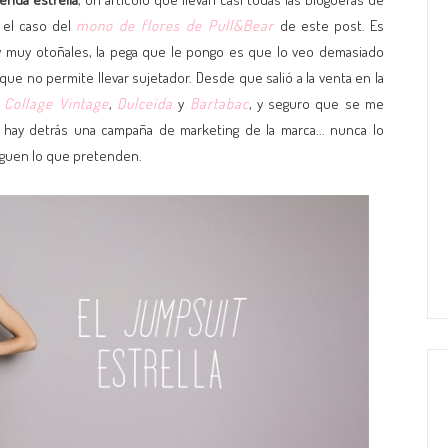
 el caso del
mono de flores de Pull&Bear
de este post. Es
y muy otoñales, la pega que le pongo es que lo veo demasiado
que no permite llevar sujetador. Desde que salió a la venta en la
a
Collage Vintage
,
Dulceida
y
Bartabac
, y seguro que se me
s hay detrás una campaña de marketing de la marca... nunca lo
guen lo que pretenden.