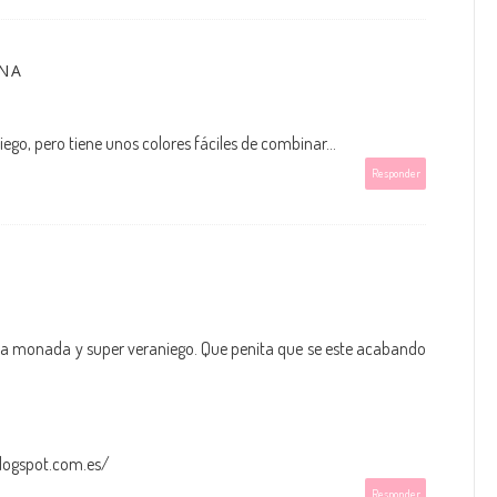
NA
ego, pero tiene unos colores fáciles de combinar...
Responder
 una monada y super veraniego. Que penita que se este acabando
blogspot.com.es/
Responder