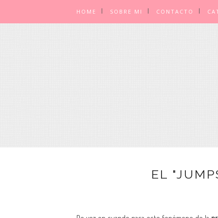
HOME
SOBRE MI
CONTACTO
CA
EL "JUMP
De vez en cuando pasa este fenómeno de la
pr