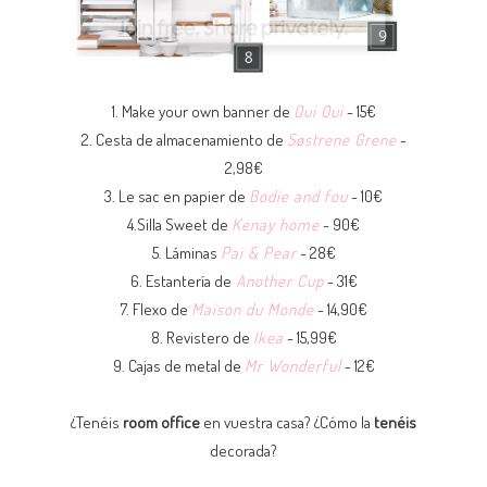
1. Make your own banner de
Oui Oui
- 15€
2. Cesta de almacenamiento de
Søstrene Grene
-
2,98€
3. Le sac en papier de
Bodie and fou
- 10€
4.Silla Sweet de
Kenay home
- 90€
5. Láminas
Pai & Pear
- 28€
6. Estantería de
Another Cup
- 31€
7. Flexo de
Maison du Monde
- 14,90€
8. Revistero de
Ikea
- 15,99€
9. Cajas de metal de
Mr Wonderful
- 12€
¿Tenéis
room office
en vuestra casa? ¿Cómo la
tenéis
decorada?