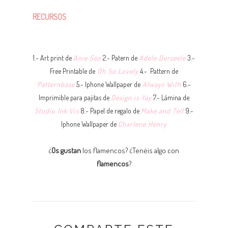
RECURSOS
1.- Art print de
Anie Seo
2.- Patern de
Adele Derseele
3.-
Free Printable de
Oh So Lovely
4.- Pattern de
Patternbase
5.- Iphone Wallpaper de
Always With
6.-
Imprimible para pajitas de
Design is Yay
7.- Lámina de
Studio Ink Vis
8.- Papel de regalo de
Make and Tell
9.-
Iphone Wallpaper de
Charlene Henry
¿
Os gustan
los flamencos? ¿Tenéis algo con
flamencos
?