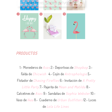
PRODUCTOS
1.- Monederos de
Asos
2.- Deportivas de
Shopbop
3.-
Falda de
Chicwish
4.- Cojín de
Antrophologie
5.-
Flotador de
Chasing Fireflies
6.- Invitación de
A Pretty
Little Party
7.- Pajarita de
Mean and Matilda
8.-
Calcetines de
Asos
9.- Sandalias de
Sophia Webster
10.-
Vaso de
Ikea
11.- Cuaderno de
Urban Outfitters
12.- Luces
de
Lola Life Lines