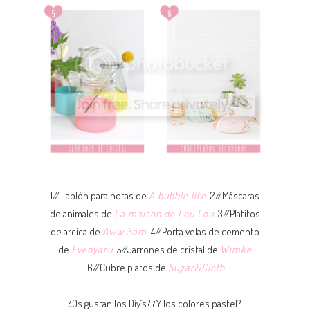
1// Tablón para notas de
A bubble life
2//Máscaras
de animales de
La maison de Lou Lou
3//Platitos
de arcica de
Aww Sam
4//Porta velas de cemento
de
Evenyaru
5//Jarrones de cristal de
Wimke
6//Cubre platos de
Sugar&Cloth
¿Os gustan los Diy´s? ¿Y los colores pastel?