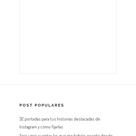
POST POPULARES
32 portadas para tus historias destacadas de
Instagram y cómo fijarlas
Sois unas cuantas las que me habéis escrito desde