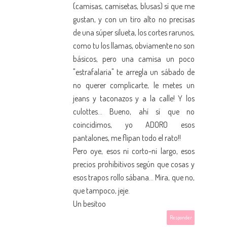
(camisas, camisetas, blusas) sí que me
gustan, y con un tiro alto no precisas
de una súper silueta, los cortes rarunos,
como tu los llamas, obviamente no son
básicos, pero una camisa un poco
"estrafalaria" te arregla un sábado de
no querer complicarte, le metes un
jeans y taconazos y a la calle! Y los
culottes... Bueno, ahí sí que no
coincidimos, yo ADORO esos
pantalones, me flipan todo el rato!!
Pero oye, esos ni corto-ni largo, esos
precios prohibitivos según que cosas y
esos trapos rollo sábana... Mira, que no,
que tampoco, jeje.
Un besitoo
Responder