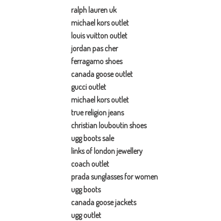
ralph lauren uk
michael kors outlet
louis vuitton outlet
jordan pas cher
ferragamo shoes
canada goose outlet
gucci outlet
michael kors outlet
true religion jeans
christian louboutin shoes
ugg boots sale
links of london jewellery
coach outlet
prada sunglasses for women
ugg boots
canada goose jackets
ugg outlet