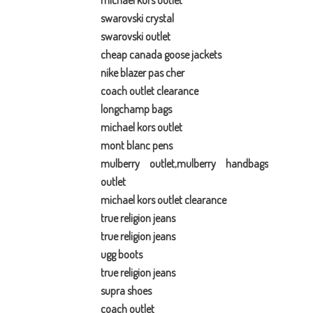
michael kors outlet
swarovski crystal
swarovski outlet
cheap canada goose jackets
nike blazer pas cher
coach outlet clearance
longchamp bags
michael kors outlet
mont blanc pens
mulberry outlet,mulberry handbags
outlet
michael kors outlet clearance
true religion jeans
true religion jeans
ugg boots
true religion jeans
supra shoes
coach outlet