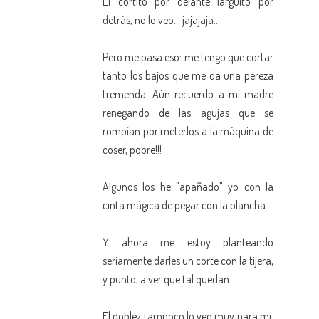
El cortito por delante larguito por
detrás, no lo veo... jajajaja...
Pero me pasa eso: me tengo que cortar
tanto los bajos que me da una pereza
tremenda. Aún recuerdo a mi madre
renegando de las agujas que se
rompían por meterlos a la máquina de
coser, pobre!!!
Algunos los he "apañado" yo con la
cinta mágica de pegar con la plancha.
Y ahora me estoy planteando
seriamente darles un corte con la tijera,
y punto, a ver que tal quedan.
El doblez tampoco lo veo muy para mí,