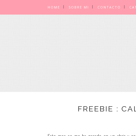
HOME
SOBRE MI
CONTACTO
CA
FREEBIE : C
Este mes se me ha pasado en un abrir y ce