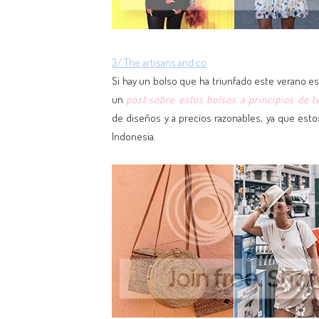
3/ The artisans and co
Si hay un bolso que ha triunfado este verano es 
un
post sobre estos bolsos a principios de
de diseños y a precios razonables, ya que est
Indonesia.