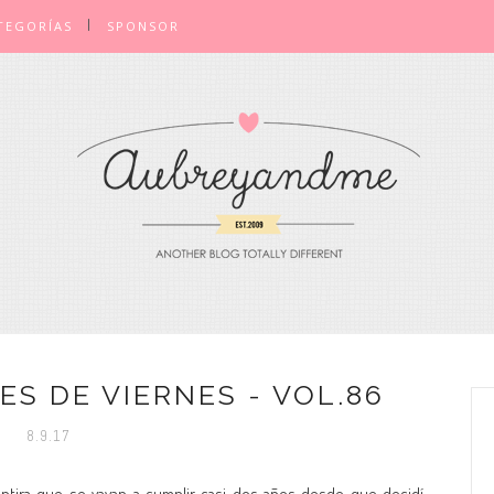
TEGORÍAS
SPONSOR
S DE VIERNES - VOL.86
8.9.17
ira que se vayan a cumplir casi dos años desde que decidí