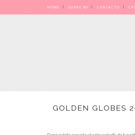
HOME
SOBRE MI
CONTACTO
CA
GOLDEN GLOBES 2
Como estaba previsto el color estrella de la noc