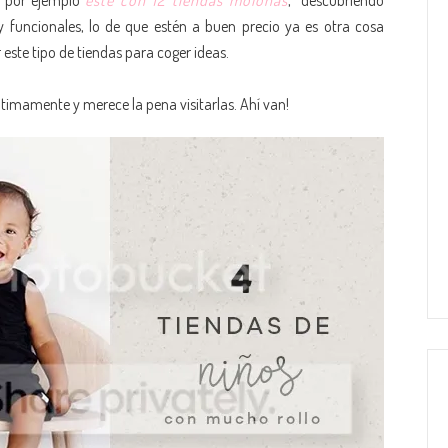
, por ejemplo
este con 12 tiendas molonas
, descubriendo
y funcionales, lo de que estén a buen precio ya es otra cosa
r este tipo de tiendas para coger ideas.
ltimamente y merece la pena visitarlas. Ahí van!