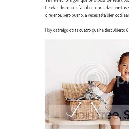
Ya he hecho algún que otro post de este tipo
tiendas de ropa infantil con prendas bonitas 
diferente, pero bueno, a veces está bien cotillea
Hoy os traigo otras cuatro que he descubierto ú