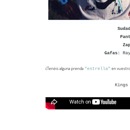
Suda
Pan
Za
Gafas:
Ray
¿Tenéis alguna prenda
en vuestro
"estrella"
Kings