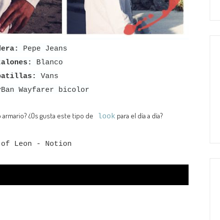
dera:
Pepe Jeans
talones:
Blanco
patillas:
Vans
Ban Wayfarer bicolor
 armario? ¿Os gusta este tipo de
para el día a día?
look
 of Leon - Notion