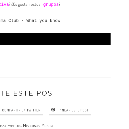
? ¿Os gustan estos
?
tiva
grupos
ema Club - What you know
TE ESTE POST!
COMPARTIR EN TWITTER
PINEAR ESTE POST
leza
,
Eventos
,
Mis cosas
,
Musica