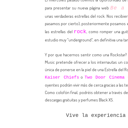
para presentar su nueva página web
Be a 
unas verdaderas estrellas del rock. Nos recibi
pasamos por cierto), posteriormente posamos en
las estrellas del
rock
, como romper una guit
estudio muy "underground", en definitiva una ta
Y por que hacernos sentir como una Rockstar? 
Music pretende ofrecer a los internautas un cont
única de ponerse en la piel de una Estrella del 
o
Kaiser Chiefs
Two Door Cinema 
oyentes podrán vivir más de cerca gracias a las t
Como colofón final, podréis obtener a través de 
descargas gratuitas y perfumes Black XS.
Vive la experienci