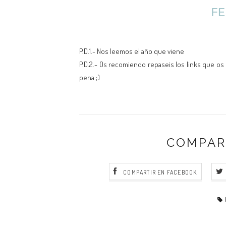
F
P.D.1.- Nos leemos el año que viene
P.D.2.- Os recomiendo repaseis los links que os
pena ;)
COMPAR
COMPARTIR EN FACEBOOK