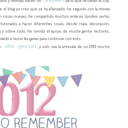
radios y revistas hacen un
resumen
de lo que ha traído el 2012
e el blog yo creo que se ha afianzado, he seguido con la misma
on cosas nuevas, he compartido muchos enlaces (podéis verlos
utoriales a hacer diferentes cosas, desde ropa, decoración,
og y sobre todo, he tenido el apoyo de mucha gente: lectores,
ado a reunir las ganas para continuar con esto.
n
año genial
, y sólo sea la antesala de un 2013 mucho