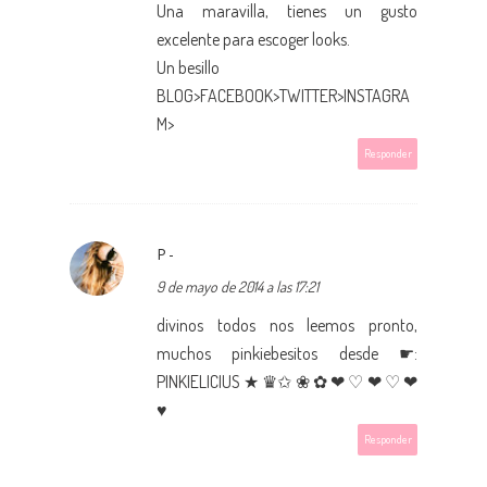
Una maravilla, tienes un gusto
excelente para escoger looks.
Un besillo
BLOG
>
FACEBOOK
>
TWITTER
>
INSTAGRA
M
>
Responder
P-
9 de mayo de 2014 a las 17:21
divinos todos nos leemos pronto,
muchos pinkiebesitos desde ☛:
PINKIELICIUS
★ ♛✩ ❀ ✿ ❤ ♡ ❤ ♡ ❤
♥
Responder