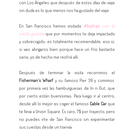
con Los Ángeles que después de estos días de viaje
sin duda es lo que menos nos ha gustado del viaje.
En San Francisco hemos visitado
Alcatraz
con la
visita guiada
que por momentos te deja impactado
y sobrecogido, es totalmente recomendable, eso sí,
si vais abrigaros bien porque hace un frío bastante
serio, yo de hecho me resfrié allí.
Después de terminar la visita recorrimos el
Fisherman's Wharf
y su famoso Pier 39 y comimos
por primera vez las hamburguesas de In n Out, que
por cierto están buenísimas. Para luego ir al centro,
desde allí lo mejor es coger el famoso
Cable Car
que
te lleva a Union Square. Es caro, 7$ por trayecto, pero
no puedes irte de San Francisco sin experimentar
sus cuestas desde un tranvía.