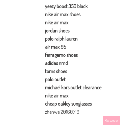
yeezy boost 350 black
nike air max shoes
nike air max
jordan shoes
polo ralph lauren
air max 95
ferragamo shoes
adidas nmd
toms shoes
polo outlet
michael kors outlet clearance
nike air max
cheap oakley sunglasses
zhenwei20160719
Responder