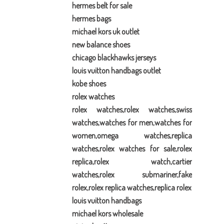
hermes belt for sale
hermes bags
michael kors uk outlet
new balance shoes
chicago blackhawks jerseys
louis vuitton handbags outlet
kobe shoes
rolex watches
rolex watches,rolex watches,swiss
watches,watches for men,watches for
women,omega watches,replica
watches,rolex watches for sale,rolex
replica,rolex watch,cartier
watches,rolex submariner,fake
rolex,rolex replica watches,replica rolex
louis vuitton handbags
michael kors wholesale