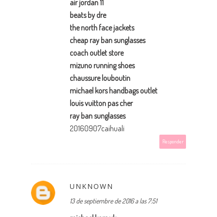
air jordan 11
beats by dre
the north face jackets
cheap ray ban sunglasses
coach outlet store
mizuno running shoes
chaussure louboutin
michael kors handbags outlet
louis vuitton pas cher
ray ban sunglasses
20160907caihuali
Responder
UNKNOWN
13 de septiembre de 2016 a las 7:51