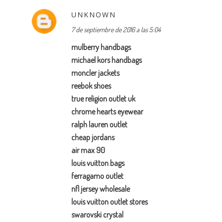
UNKNOWN
7 de septiembre de 2016 a las 5:04
mulberry handbags
michael kors handbags
moncler jackets
reebok shoes
true religion outlet uk
chrome hearts eyewear
ralph lauren outlet
cheap jordans
air max 90
louis vuitton bags
ferragamo outlet
nfl jersey wholesale
louis vuitton outlet stores
swarovski crystal