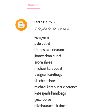
Responder
UNKNOWN
19 de julio de 2016 a las 14:40
levis jeans
polo outlet
fitflops sale clearance
jimmy choo outlet
supra shoes
michael kors outlet
designer handbags
skechers shoes
michael kors outlet clearance
kate spade handbags
gucci borse
nike huarache trainers