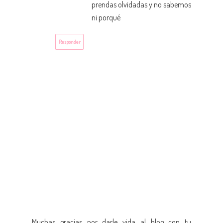
prendas olvidadas y no sabemos
ni porqué
Responder
Muchas gracias por darle vida al blog con tu