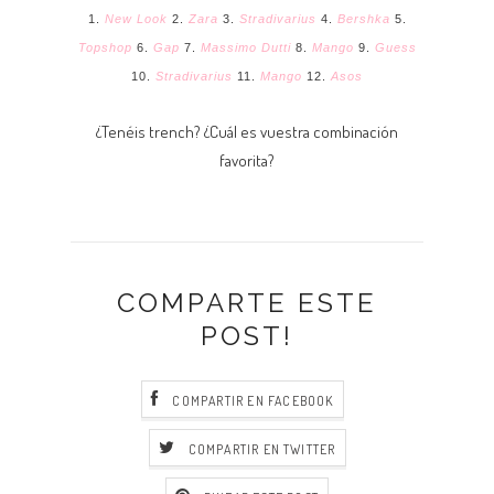
1.
New Look
2.
Zara
3.
Stradivarius
4.
Bershka
5.
Topshop
6.
Gap
7.
Massimo Dutti
8.
Mango
9.
Guess
10.
Stradivarius
11.
Mango
12.
Asos
¿Tenéis trench? ¿Cuál es vuestra combinación
favorita?
COMPARTE ESTE
POST!
COMPARTIR EN FACEBOOK
COMPARTIR EN TWITTER