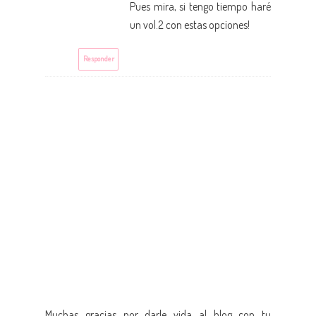
Pues mira, si tengo tiempo haré
un vol.2 con estas opciones!
Responder
Muchas gracias por darle vida al blog con tu