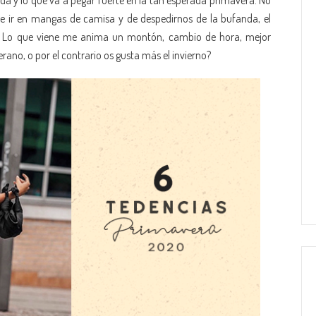
da y lo que va a pegar fuerte en la tan esperada primavera. No
de ir en mangas de camisa y de despedirnos de la bufanda, el
e. Lo que viene me anima un montón, cambio de hora, mejor
ano, o por el contrario os gusta más el invierno?