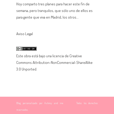
Hoy comparto tres planes para hacer este fin de
semana, pero tranquilos, que sólo uno de ellos es
para gente que viva en Madrid, los otros...
Aviso Legal
Este
obra
está bajo una
licencia de Creative
Commons Attribution-NonCommercial-ShareAlike
3.0 Unported
.
Blog personalizado por Aubrey and me
ThemeXpose
Todos los derechos
reservados.