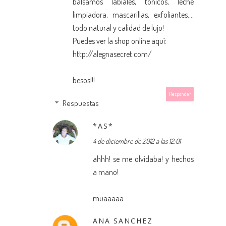
bálsamos labiales, tónicos, leche
limpiadora, mascarillas, exfoliantes....
todo natural y calidad de lujo!
Puedes ver la shop online aquí:
http://alegnasecret.com/
besos!!!
Responder
Respuestas
*AS*
4 de diciembre de 2012 a las 12:01
ahhh! se me olvidaba! y hechos
a mano!
muaaaaa
ANA SANCHEZ