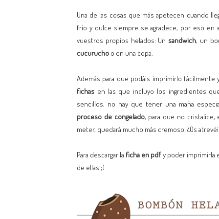
Una de las cosas que más apetecen cuando lleg
frío y dulce siempre se agradece, por eso en e
vuestros propios helados: Un
sandwich
, un b
cucurucho
o en una copa.
Además para que podáis imprimirlo fácilmente y
fichas
en las que incluyo los ingredientes que 
sencillos, no hay que tener una maña especia
proceso de congelado
, para que no cristalice,
meter, quedará mucho más cremoso! ¿Os atrevéi
Para descargar la
ficha en pdf
y poder imprimirla 
de ellas ;)