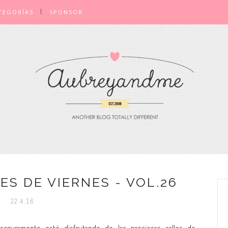
TEGORÍAS
SPONSOR
S DE VIERNES - VOL.26
22.4.16
eguramente esté disfrutando de las preciosas calles de