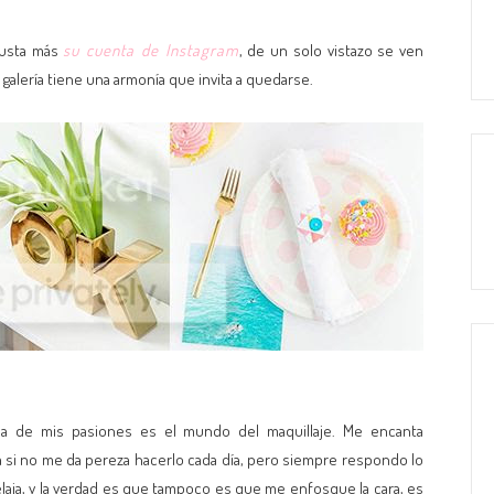
gusta más
su cuenta de Instagram
, de un solo vistazo se ven
alería tiene una armonía que invita a quedarse.
 de mis pasiones es el mundo del maquillaje. Me encanta
 si no me da pereza hacerlo cada día, pero siempre respondo lo
laja, y la verdad es que tampoco es que me enfosque la cara, es